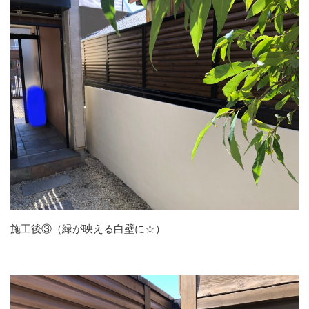
施工後③（緑が映える白壁に☆）