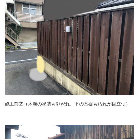
施工前②（木塀の塗装も剥がれ、下の基礎も汚れが目立つ）